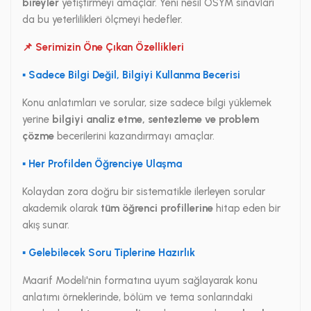
bireyler
yetiştirmeyi amaçlar. Yeni nesil ÖSYM sınavları
da bu yeterlilikleri ölçmeyi hedefler.
📌 Serimizin Öne Çıkan Özellikleri
▪ Sadece Bilgi Değil, Bilgiyi Kullanma Becerisi
Konu anlatımları ve sorular, size sadece bilgi yüklemek
yerine
bilgiyi analiz etme, sentezleme ve problem
çözme
becerilerini kazandırmayı amaçlar.
▪ Her Profilden Öğrenciye Ulaşma
Kolaydan zora doğru bir sistematikle ilerleyen sorular
akademik olarak
tüm öğrenci profillerine
hitap eden bir
akış sunar.
▪ Gelebilecek Soru Tiplerine Hazırlık
Maarif Modeli'nin formatına uyum sağlayarak konu
anlatımı örneklerinde, bölüm ve tema sonlarındaki