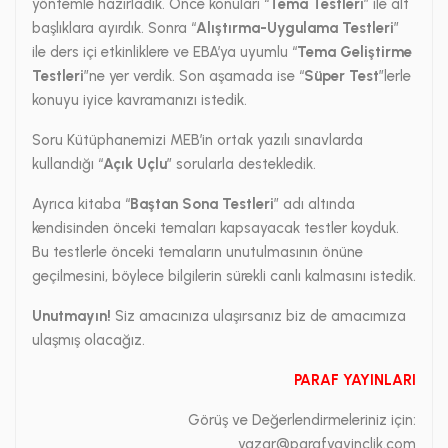
yöntemle hazırladık. Önce konuları “
Tema Testleri
” ile alt
başlıklara ayırdık. Sonra “
Alıştırma-Uygulama Testleri
”
ile ders içi etkinliklere ve EBA’ya uyumlu “
Tema Geliştirme
Testleri
”ne yer verdik. Son aşamada ise “
Süper Test
”lerle
konuyu iyice kavramanızı istedik.
Soru Kütüphanemizi MEB’in ortak yazılı sınavlarda
kullandığı “
Açık Uçlu
” sorularla destekledik.
Ayrıca kitaba “
Baştan Sona Testleri
” adı altında
kendisinden önceki temaları kapsayacak testler koyduk.
Bu testlerle önceki temaların unutulmasının önüne
geçilmesini, böylece bilgilerin sürekli canlı kalmasını istedik.
Unutmayın!
Siz amacınıza ulaşırsanız biz de amacımıza
ulaşmış olacağız.
PARAF YAYINLARI
Görüş ve Değerlendirmeleriniz için:
yazar@parafyayinclik.com