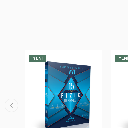
YENİ
YEN
Hamlede