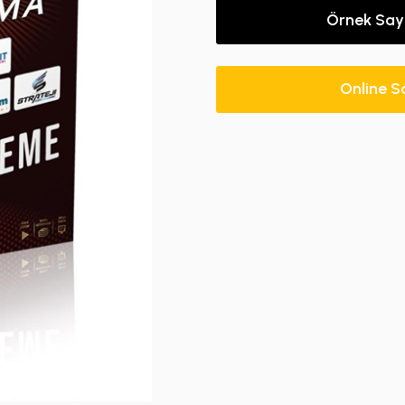
Örnek Say
Online S