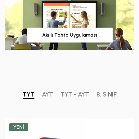
Akıllı Tahta Uygulaması
TYT
AYT
TYT - AYT
8. SINIF
YENİ