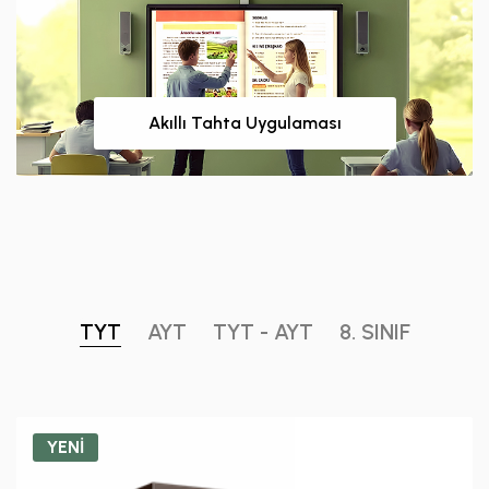
Akıllı Tahta Uygulaması
TYT
AYT
TYT - AYT
8. SINIF
YENİ