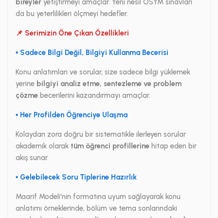
bireyler
yetiştirmeyi amaçlar. Yeni nesil ÖSYM sınavları
da bu yeterlilikleri ölçmeyi hedefler.
📌 Serimizin Öne Çıkan Özellikleri
▪ Sadece Bilgi Değil, Bilgiyi Kullanma Becerisi
Konu anlatımları ve sorular, size sadece bilgi yüklemek
yerine
bilgiyi analiz etme, sentezleme ve problem
çözme
becerilerini kazandırmayı amaçlar.
▪ Her Profilden Öğrenciye Ulaşma
Kolaydan zora doğru bir sistematikle ilerleyen sorular
akademik olarak
tüm öğrenci profillerine
hitap eden bir
akış sunar.
▪ Gelebilecek Soru Tiplerine Hazırlık
Maarif Modeli'nin formatına uyum sağlayarak konu
anlatımı örneklerinde, bölüm ve tema sonlarındaki