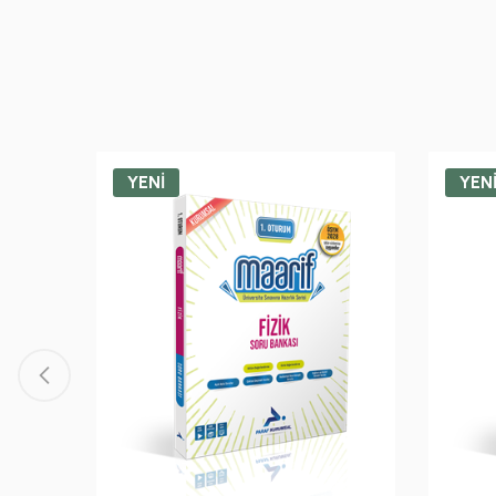
YENİ
YEN
atımı (2.