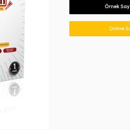
Örnek Say
Online S