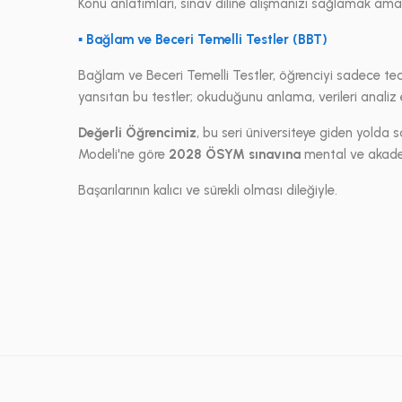
Konu anlatımları, sınav diline alışmanızı sağlamak am
▪ Bağlam ve Beceri Temelli Testler (BBT)
Bağlam ve Beceri Temelli Testler, öğrenciyi sadece teor
yansıtan bu testler; okuduğunu anlama, verileri analiz et
Değerli Öğrencimiz
, bu seri üniversiteye giden yold
Modeli'ne göre
2028 ÖSYM sınavına
mental ve akadem
Başarılarının kalıcı ve sürekli olması dileğiyle.