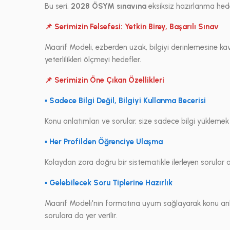
Bu seri,
2028 ÖSYM sınavına
eksiksiz hazırlanma hede
📌 Serimizin Felsefesi: Yetkin Birey, Başarılı Sınav
Maarif Modeli, ezberden uzak, bilgiyi derinlemesine ka
yeterlilikleri ölçmeyi hedefler.
📌 Serimizin Öne Çıkan Özellikleri
▪ Sadece Bilgi Değil, Bilgiyi Kullanma Becerisi
Konu anlatımları ve sorular, size sadece bilgi yüklemek
▪ Her Profilden Öğrenciye Ulaşma
Kolaydan zora doğru bir sistematikle ilerleyen sorular
▪ Gelebilecek Soru Tiplerine Hazırlık
Maarif Modeli'nin formatına uyum sağlayarak konu anl
sorulara da yer verilir.