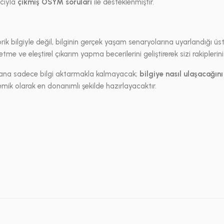
acıyla
çıkmış ÖSYM soruları
ile desteklenmiştir.
ik bilgiyle değil, bilginin gerçek yaşam senaryolarına uyarlandığı üs
me ve eleştirel çıkarım yapma becerilerini geliştirerek sizi rakiplerin
a sana sadece bilgi aktarmakla kalmayacak;
bilgiye nasıl ulaşacağını
ik olarak en donanımlı şekilde hazırlayacaktır.