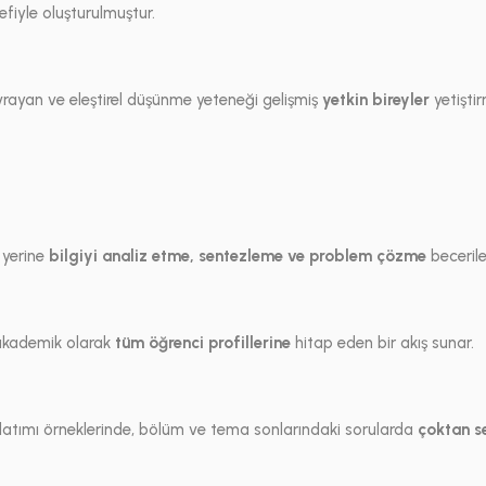
fiyle oluşturulmuştur.
vrayan ve eleştirel düşünme yeteneği gelişmiş
yetkin bireyler
yetişti
 yerine
bilgiyi analiz etme, sentezleme ve problem çözme
becerile
 akademik olarak
tüm öğrenci profillerine
hitap eden bir akış sunar.
atımı örneklerinde, bölüm ve tema sonlarındaki sorularda
çoktan s