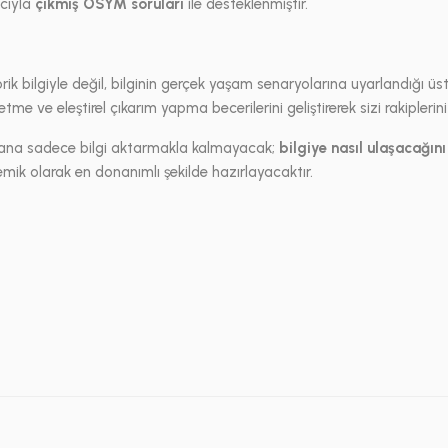
acıyla
çıkmış ÖSYM soruları
ile desteklenmiştir.
ik bilgiyle değil, bilginin gerçek yaşam senaryolarına uyarlandığı üs
me ve eleştirel çıkarım yapma becerilerini geliştirerek sizi rakiplerin
a sana sadece bilgi aktarmakla kalmayacak;
bilgiye nasıl ulaşacağını
ik olarak en donanımlı şekilde hazırlayacaktır.