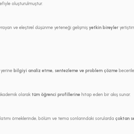
fiyle oluşturulmuştur.
vrayan ve eleştirel düşünme yeteneği gelişmiş
yetkin bireyler
yetişti
 yerine
bilgiyi analiz etme, sentezleme ve problem çözme
becerile
 akademik olarak
tüm öğrenci profillerine
hitap eden bir akış sunar.
atımı örneklerinde, bölüm ve tema sonlarındaki sorularda
çoktan s