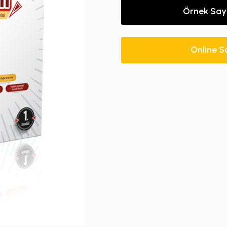
Örnek Say
Online S