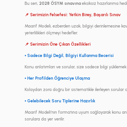
Bu seri,
2028 ÖSYM sınavına
eksiksiz hazırlanma hede
📌 Serimizin Felsefesi: Yetkin Birey, Başarılı Sınav
Maarif Modeli, ezberden uzak, bilgiyi derinlemesine ka
yeterlilikleri ölçmeyi hedefler.
📌 Serimizin Öne Çıkan Özellikleri
▪ Sadece Bilgi Değil, Bilgiyi Kullanma Becerisi
Konu anlatımları ve sorular, size sadece bilgi yüklemek
▪ Her Profilden Öğrenciye Ulaşma
Kolaydan zora doğru bir sistematikle ilerleyen sorular
▪ Gelebilecek Soru Tiplerine Hazırlık
Maarif Modeli'nin formatına uyum sağlayarak konu anl
sorulara da yer verilir.