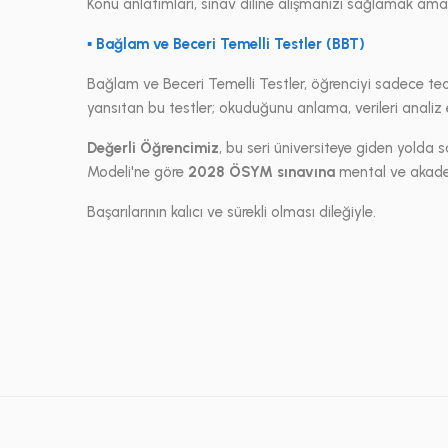
Konu anlatımları, sınav diline alışmanızı sağlamak am
▪ Bağlam ve Beceri Temelli Testler (BBT)
Bağlam ve Beceri Temelli Testler, öğrenciyi sadece teor
yansıtan bu testler; okuduğunu anlama, verileri analiz et
Değerli Öğrencimiz
, bu seri üniversiteye giden yold
Modeli'ne göre
2028 ÖSYM sınavına
mental ve akadem
Başarılarının kalıcı ve sürekli olması dileğiyle.