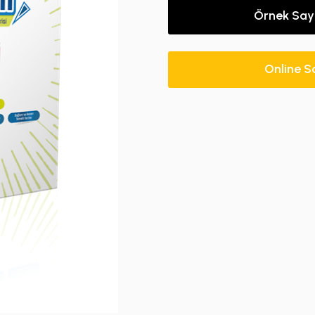
Örnek Say
Online S