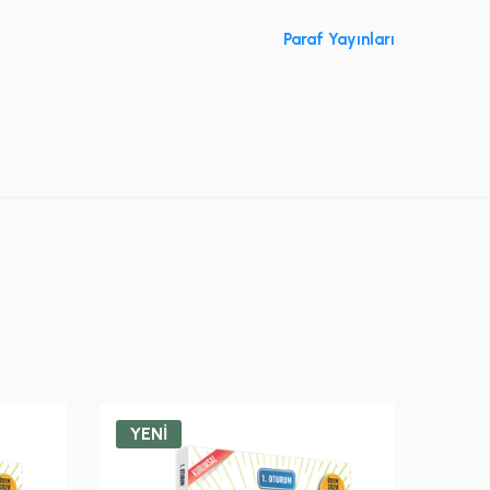
Paraf Yayınları
YENİ
YEN
Paraf 