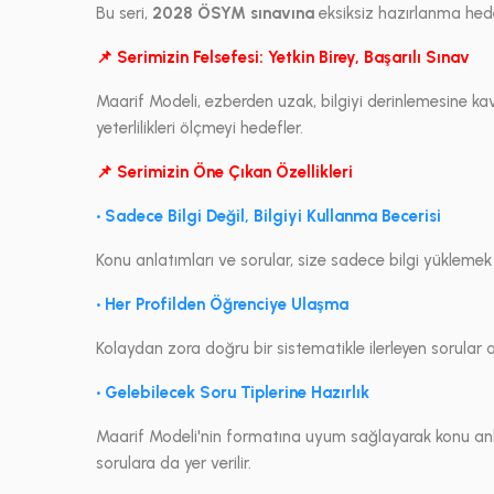
Bu seri,
2028 ÖSYM sınavına
eksiksiz hazırlanma hede
📌 Serimizin Felsefesi: Yetkin Birey, Başarılı Sınav
Maarif Modeli, ezberden uzak, bilgiyi derinlemesine ka
yeterlilikleri ölçmeyi hedefler.
📌 Serimizin Öne Çıkan Özellikleri
• Sadece Bilgi Değil, Bilgiyi Kullanma Becerisi
Konu anlatımları ve sorular, size sadece bilgi yüklemek
• Her Profilden Öğrenciye Ulaşma
Kolaydan zora doğru bir sistematikle ilerleyen sorular
• Gelebilecek Soru Tiplerine Hazırlık
Maarif Modeli'nin formatına uyum sağlayarak konu anl
sorulara da yer verilir.