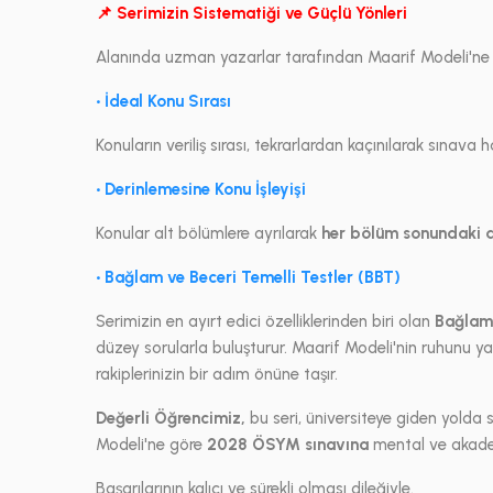
📌 Serimizin Sistematiği ve Güçlü Yönleri
Alanında uzman yazarlar tarafından Maarif Modeli'ne uyg
• İdeal Konu Sırası
Konuların veriliş sırası, tekrarlardan kaçınılarak sınava
• Derinlemesine Konu İşleyişi
Konular alt bölümlere ayrılarak
her bölüm sonundaki d
• Bağlam ve Beceri Temelli Testler (BBT)
Serimizin en ayırt edici özelliklerinden biri olan
Bağlam 
düzey sorularla buluşturur. Maarif Modeli'nin ruhunu yan
rakiplerinizin bir adım önüne taşır.
Değerli Öğrencimiz,
bu seri, üniversiteye giden yold
Modeli'ne göre
2028 ÖSYM sınavına
mental ve akadem
Başarılarının kalıcı ve sürekli olması dileğiyle.