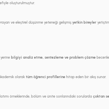
fiyle oluşturulmuştur.
vrayan ve eleştirel düşünme yeteneği gelişmiş
yetkin bireyler
yetişti
 yerine
bilgiyi analiz etme, sentezleme ve problem çözme
becerile
 akademik olarak
tüm öğrenci profillerine
hitap eden bir akış sunar.
atımı örneklerinde, bölüm ve ünite sonlarındaki sorularda
çoktan s