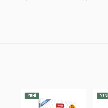
YENİ
YEN
k Konu