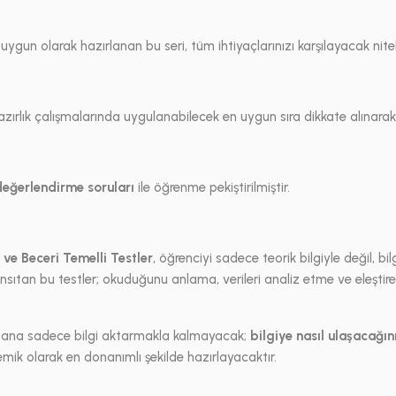
un olarak hazırlanan bu seri, tüm ihtiyaçlarınızı karşılayacak niteli
 hazırlık çalışmalarında uygulanabilecek en uygun sıra dikkate alınarak
eğerlendirme soruları
ile öğrenme pekiştirilmiştir.
ve Beceri Temelli Testler
, öğrenciyi sadece teorik bilgiyle değil, b
sıtan bu testler; okuduğunu anlama, verileri analiz etme ve eleştirel 
a sana sadece bilgi aktarmakla kalmayacak;
bilgiye nasıl ulaşacağın
ik olarak en donanımlı şekilde hazırlayacaktır.