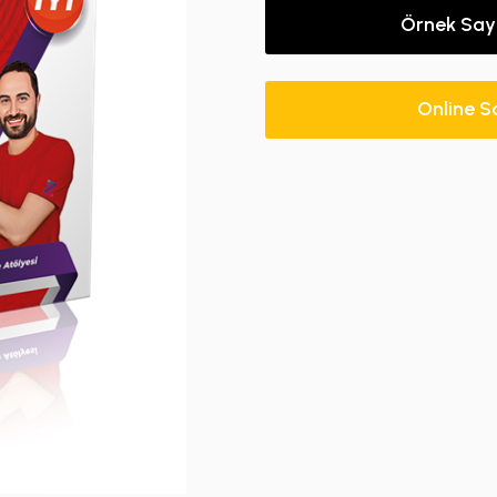
Örnek Say
Online S