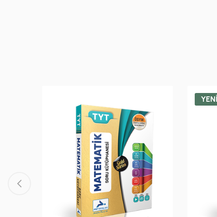
YEN
hanesi