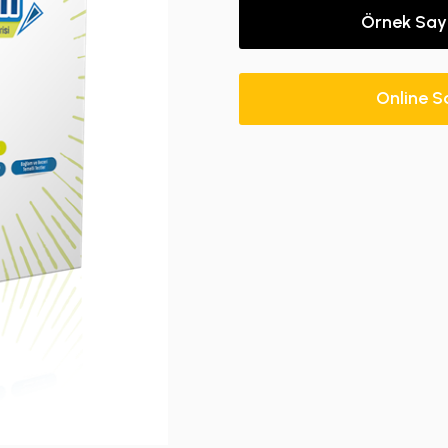
Örnek Say
Online S