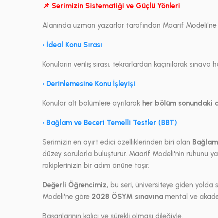
📌 Serimizin Sistematiği ve Güçlü Yönleri
Alanında uzman yazarlar tarafından Maarif Modeli'ne uyg
• İdeal Konu Sırası
Konuların veriliş sırası, tekrarlardan kaçınılarak sınava
• Derinlemesine Konu İşleyişi
Konular alt bölümlere ayrılarak
her bölüm sonundaki d
• Bağlam ve Beceri Temelli Testler (BBT)
Serimizin en ayırt edici özelliklerinden biri olan
Bağlam 
düzey sorularla buluşturur. Maarif Modeli'nin ruhunu yan
rakiplerinizin bir adım önüne taşır.
Değerli Öğrencimiz,
bu seri, üniversiteye giden yold
Modeli'ne göre
2028 ÖSYM sınavına
mental ve akadem
Başarılarının kalıcı ve sürekli olması dileğiyle.