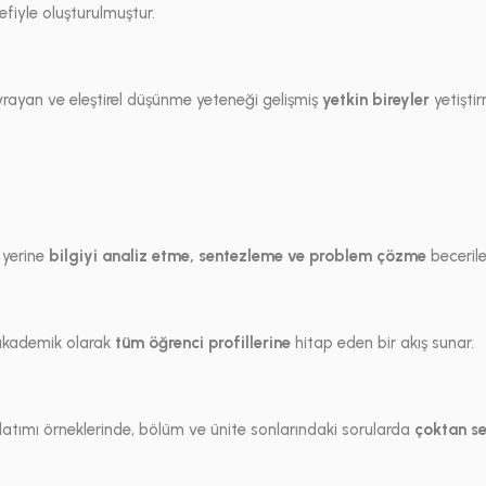
fiyle oluşturulmuştur.
vrayan ve eleştirel düşünme yeteneği gelişmiş
yetkin bireyler
yetişti
 yerine
bilgiyi analiz etme, sentezleme ve problem çözme
becerile
 akademik olarak
tüm öğrenci profillerine
hitap eden bir akış sunar.
atımı örneklerinde, bölüm ve ünite sonlarındaki sorularda
çoktan s