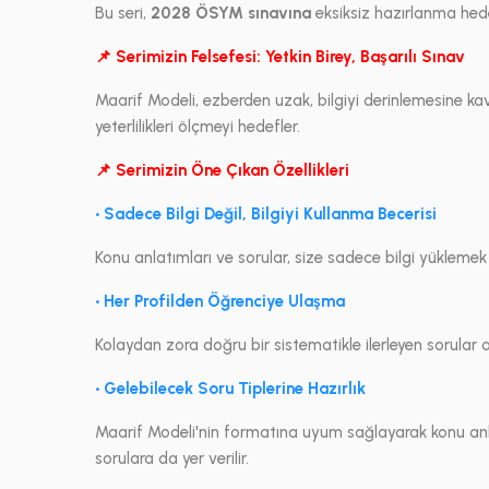
Bu seri,
2028 ÖSYM sınavına
eksiksiz hazırlanma hede
📌 Serimizin Felsefesi: Yetkin Birey, Başarılı Sınav
Maarif Modeli, ezberden uzak, bilgiyi derinlemesine ka
yeterlilikleri ölçmeyi hedefler.
📌 Serimizin Öne Çıkan Özellikleri
• Sadece Bilgi Değil, Bilgiyi Kullanma Becerisi
Konu anlatımları ve sorular, size sadece bilgi yüklemek
• Her Profilden Öğrenciye Ulaşma
Kolaydan zora doğru bir sistematikle ilerleyen sorular
• Gelebilecek Soru Tiplerine Hazırlık
Maarif Modeli'nin formatına uyum sağlayarak konu anl
sorulara da yer verilir.