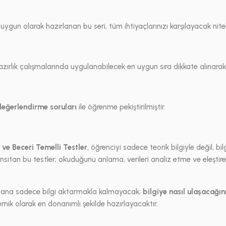
un olarak hazırlanan bu seri, tüm ihtiyaçlarınızı karşılayacak niteli
 hazırlık çalışmalarında uygulanabilecek en uygun sıra dikkate alınarak
eğerlendirme soruları
ile öğrenme pekiştirilmiştir.
ve Beceri Temelli Testler
, öğrenciyi sadece teorik bilgiyle değil, b
sıtan bu testler; okuduğunu anlama, verileri analiz etme ve eleştirel 
a sana sadece bilgi aktarmakla kalmayacak;
bilgiye nasıl ulaşacağın
ik olarak en donanımlı şekilde hazırlayacaktır.