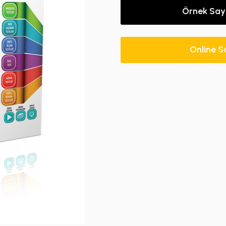
Örnek Say
Online S