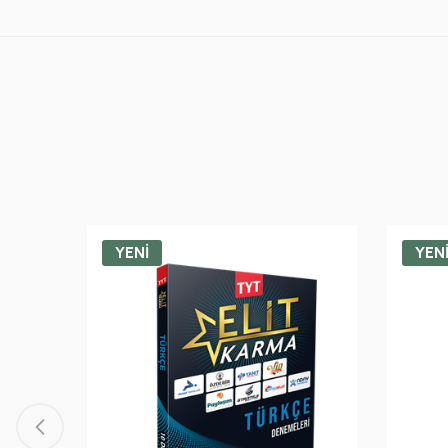
YENİ
YEN
 Branş