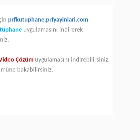
için
prfkutuphane.prfyayinlari.com
ütüphane
uygulamasını indirerek
iniz.
 Video Çözüm
uygulamasını indirebilirsiniz.
ümüne bakabilirsiniz.